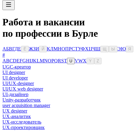
Работа и вакансии
по профессии в Бурле
А
Б
В
Г
Д
Е
Ж
З
И
К
Л
М
Н
О
П
Р
С
Т
У
Ф
Х
Ц
Ч
Ш
Э
Ю
Ё
Й
Щ
Ы
Я
#
A
B
C
D
E
F
G
H
I
J
K
L
M
N
O
P
Q
R
S
T
V
W
X
U
Y
Z
UGC-креатор
UI designer
UI developer
UI/UX-designer
UI/UX web designer
UI-дизайнер
Unity-разработчик
user acquisition manager
UX designer
UX-аналитик
UX-исследователь
UX-проектировщик